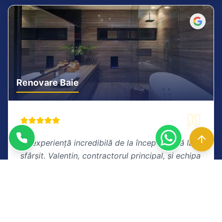
Renovare Baie
"
O experiență incredibilă de la început până la
sfârșit. Valentin, contractorul principal, și echipa
sa au lucrat cu o precizie chirurgicală.
Renovarea băii este absolut uimitoare. Merită
fiecare ban!
"
Andrei Munteanu