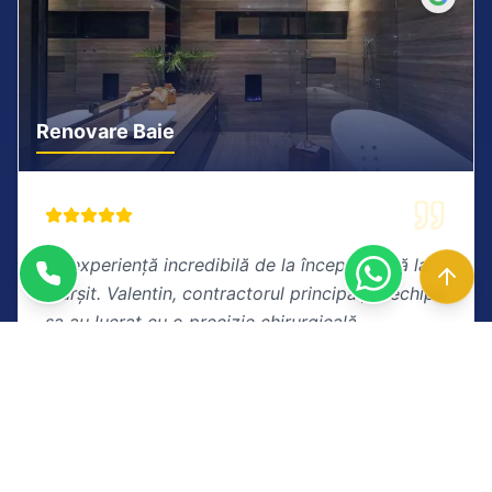
Renovare Baie
"
O experiență incredibilă de la început până la
sfârșit. Valentin, contractorul principal, și echipa
sa au lucrat cu o precizie chirurgicală.
Renovarea băii este absolut uimitoare. Merită
fiecare ban!
"
Andrei Munteanu
Verificat
OCTOMBRIE 2024