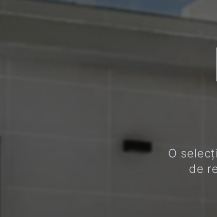
O selecț
de re