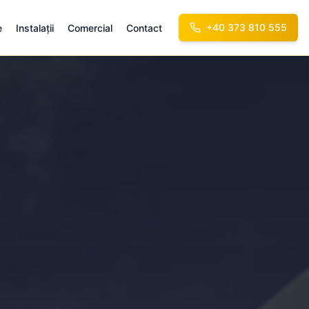
+40 373 810 555
e
Instalații
Comercial
Contact