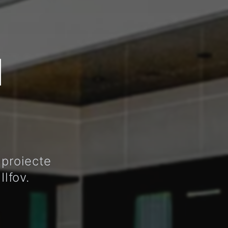
u
 proiecte
Ilfov.