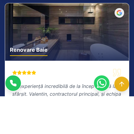
Renovare Baie
"
O experiență incredibilă de la început până la
sfârșit. Valentin, contractorul principal, și echipa
sa au lucrat cu o precizie chirurgicală.
Renovarea băii este absolut uimitoare. Merită
fiecare ban!
"
Andrei Munteanu