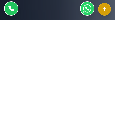
De ce să alegi tencuieli și
gips-carton realizate
profesionist
Finisajele corect executate asigură pereți drepți,
spații bine compartimentate și durabilitate pe
termen lung.