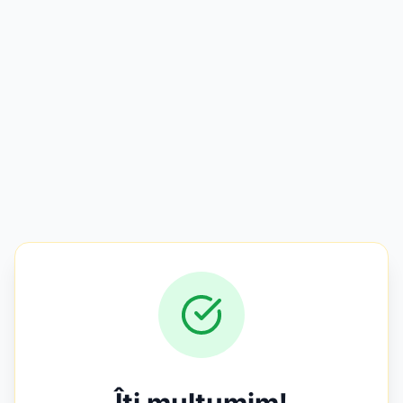
Îți mulțumim!